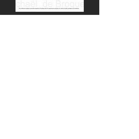
Chemin de Louvranges, 29 - 1300 Wavre -
Belgique /
michael@liveemotionsstudio.be
/
+32
498 51 34 69