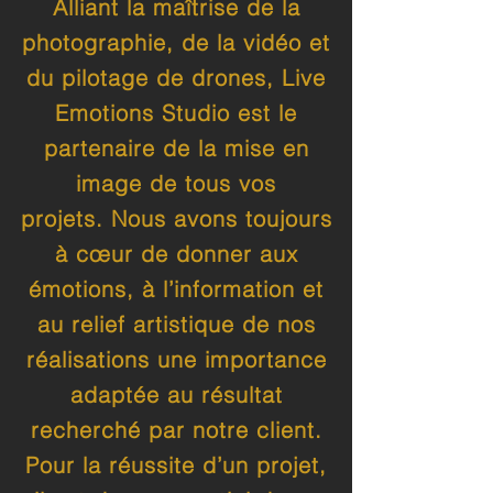
Alliant la maîtrise de la
photographie, de la vidéo et
du pilotage de drones, Live
Emotions Studio est le
partenaire de la mise en
image de tous vos
projets. Nous avons toujours
à cœur de donner aux
émotions, à l’information et
au relief artistique de nos
réalisations une importance
adaptée au résultat
recherché par notre client.
Pour la réussite d’un projet,